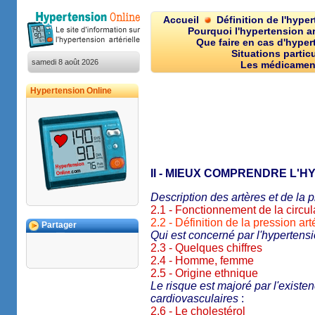
Accueil
Définition de l'hype
Pourquoi l'hypertension art
Que faire en cas d'hypert
Situations particu
samedi 8 août 2026
Les médicamen
Hypertension Online
II - MIEUX COMPRENDRE L'
Description des artères et de la p
2.1 - Fonctionnement de la circu
2.2 - Définition de la pression arté
Partager
Qui est concerné par l'hypertensi
2.3 - Quelques chiffres
2.4 - Homme, femme
2.5 - Origine ethnique
Le risque est majoré par l'existe
cardiovasculaires
:
2.6 - Le cholestérol