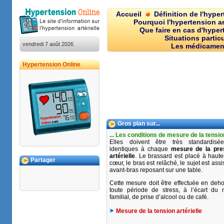
Accueil
Définition de l'hype
Pourquoi l'hypertension art
Que faire en cas d'hypert
Situations particu
vendredi 7 août 2026
Les médicamen
Hypertension Online
Gros plan sur...
... Les conditions de mesure de la tensio
Elles doivent être très standardisé
identiques à chaque
mesure de la pre
artérielle
. Le brassard est placé à haut
Partager
cœur, le bras est relâché, le sujet est assi
avant-bras reposant sur une table.
Cette mesure doit être effectuée en deh
toute période de stress, à l’écart du m
familial, de prise d’alcool ou de café.
Mesure de la tension artérielle