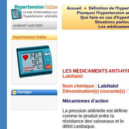
Accueil
Définition de l'hype
Pourquoi l'hypertension art
Que faire en cas d'hypert
Situations particu
vendredi 7 août 2026
Les médicamen
Hypertension Online
LES MEDICAMENTS ANTI-H
Labétalol
Nom chimique :
Labétalol
Dénomination(s) courante(s) :
Partager
Mécanismes d’action
La pression artérielle est définie
comme le produit entre la
résistance des vaisseaux et le
débit cardiaque.